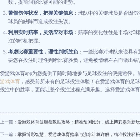
数，提前洞察比赛可能的走势。
警惕伤停状况，把握关键信息
：球队中的关键球员是否因伤
球员的缺阵而造成投注失误。
利用实时赔率，灵活应对市场
：赔率的变化往往是市场对球
注的时机把握。
考虑比赛重要性，理性判断胜负
：一些比赛对球队来说具有
要您在投注时理性判断比赛胜负，避免被情绪左右而做出错
爱游戏体育app为您提供了随时随地参与足球投注的便捷途径。
游戏体育
，感受前所未有的足球投注体验！在爱游戏体育的足球
投注中的胜率，更能让整个投注过程充满乐趣。选择爱游戏体
上一篇：
爱游戏体育波胆盘致胜攻略：精准预测比分，线上博彩娱乐新玩
下一篇：
掌握博彩智慧：爱游戏体育赔率与流水计算详解，精准投注轻松