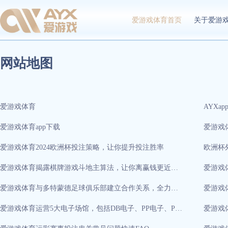
爱游戏体育首页
关于爱游
网站地图
爱游戏体育
AYXap
爱游戏体育app下载
爱游戏
爱游戏体育2024欧洲杯投注策略，让你提升投注胜率
欧洲杯
爱游戏体育揭露棋牌游戏斗地主算法，让你离赢钱更近一
注方式
爱游戏
步
爱游戏体育与多特蒙德足球俱乐部建立合作关系，全力赞
发展进
爱游戏
助球队发展
爱游戏体育运营5大电子场馆，包括DB电子、PP电子、PG
爱游戏