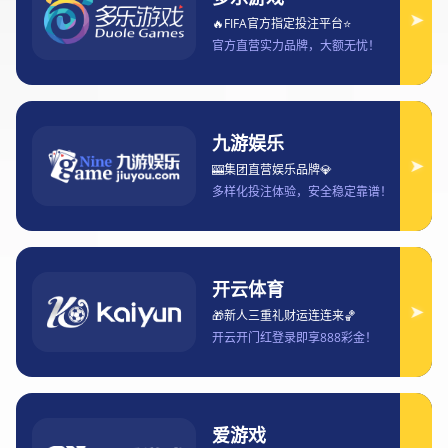
AYX全站APP
爱游戏
添加以下专属经理联系方式，领取免费彩金、包赔注单
复制
LetsTalk客服号：