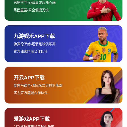
服务。
点击下载
点击
AYX简介
INTRODUCT