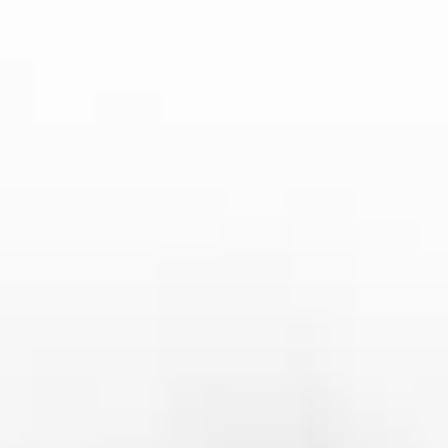
爱游戏体育
AYX真人
AYX棋牌
AYX电竞