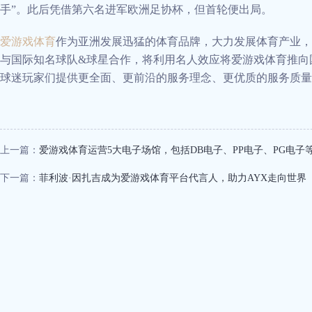
手”。此后凭借第六名进军欧洲足协杯，但首轮便出局。
爱游戏体育
作为亚洲发展迅猛的体育品牌，大力发展体育产业，
与国际知名球队&球星合作，将利用名人效应将爱游戏体育推向
球迷玩家们提供更全面、更前沿的服务理念、更优质的服务质量
上一篇：
爱游戏体育运营5大电子场馆，包括DB电子、PP电子、PG电子
下一篇：
菲利波·因扎吉成为爱游戏体育平台代言人，助力AYX走向世界