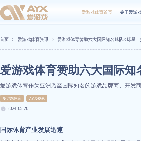
爱游戏体育首页
关于爱游
首页
>
爱游戏体育资讯
>
爱游戏体育赞助六大国际知名球队&球星，
爱游戏体育赞助六大国际知
爱游戏体育作为亚洲乃至国际知名的游戏品牌商、开发
爱游戏体育
AYX资讯
2024-05-20
国际体育产业发展迅速