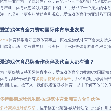
体育事业作为一个综合性产业，在全球范围内都得到了迅猛发展
育培训、体育旅游等领域都在不断壮大，形成了一个庞大的体育
注，也吸引了更多的赞助商和观众。爱游戏体育作为亚洲乃至国
爱游戏体育全力赞助国际体育事业发展
AYX
体育异常看好国际体育事业，既在爱游戏体育平台大力接
门体育运动，更有世界杯、欧洲杯、亚洲杯等体育赛事全程直播
爱游戏体育品牌合作伙伴及代言人都有谁？
为了更好地支持国际体育事业，爱游戏体育全力赞助6大国际知
体育品牌合作伙伴有
多特蒙德足球俱乐部
、那不勒斯足球俱乐部
波·因扎吉。接下来，我们跟着爱游戏体育一起来了解下他们的
多特蒙德足球俱乐部-爱游戏体育亚洲官方合作伙伴
多特蒙德足球俱乐部
，位于德国北莱茵-威斯特法伦（北威）州