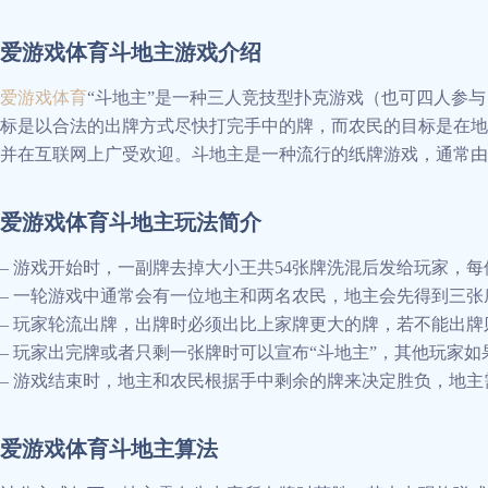
爱游戏体育斗地主游戏介绍
爱游戏体育
“斗地主”是一种三人竞技型扑克游戏（也可四人参与
标是以合法的出牌方式尽快打完手中的牌，而农民的目标是在地
并在互联网上广受欢迎。斗地主是一种流行的纸牌游戏，通常由
爱游戏体育斗地主玩法简介
– 游戏开始时，一副牌去掉大小王共54张牌洗混后发给玩家，
– 一轮游戏中通常会有一位地主和两名农民，地主会先得到三
– 玩家轮流出牌，出牌时必须出比上家牌更大的牌，若不能出牌则
– 玩家出完牌或者只剩一张牌时可以宣布“斗地主”，其他玩家
– 游戏结束时，地主和农民根据手中剩余的牌来决定胜负，地
爱游戏体育斗地主算法