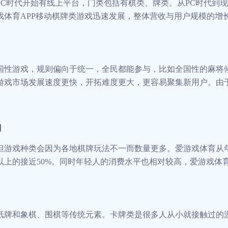
C时代开始有线上平台，门类包括有棋类、牌类。从PC时代到现
戏体育APP移动棋牌类游戏迅速发展，整体营收与用户规模的增
国性游戏，规则偏向于统一，全民都能参与，比如全国性的麻将
游戏市场发展速度更快，开拓难度更大，更容易聚集新用户。由
向
游戏种类会因为各地棋牌玩法不一而数量更多。爱游戏体育从年龄
0以上的接近50%。同时年轻人的消费水平也相对较高，爱游戏
纸牌和象棋、围棋等传统元素。卡牌类是很多人从小就接触过的