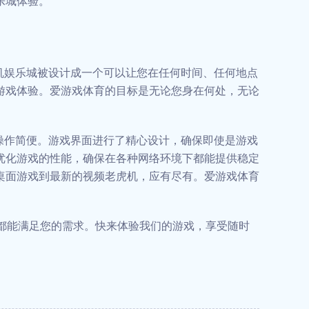
乐城体验。
机娱乐城被设计成一个可以让您在任何时间、任何地点
游戏体验。爱游戏体育的目标是无论您身在何处，无论
，操作简便。游戏界面进行了精心设计，确保即使是游戏
优化游戏的性能，确保在各种网络环境下都能提供稳定
桌面游戏到最新的视频老虎机，应有尽有。爱游戏体育
台都能满足您的需求。快来体验我们的游戏，享受随时