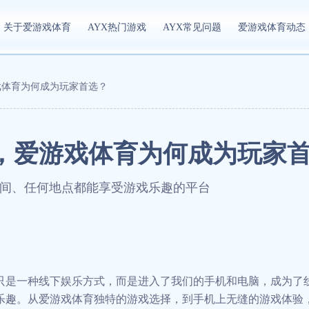
关于爱游戏体育
AYX热门游戏
AYX常见问题
爱游戏体育动态
游戏体育为何成为玩家首选？
荐，爱游戏体育为何成为玩家
时间、任何地点都能享受游戏乐趣的平台
只是一种线下娱乐方式，而是进入了我们的手机和电脑，成为了
乐趣。从爱游戏体育独特的游戏选择，到手机上无缝的游戏体验