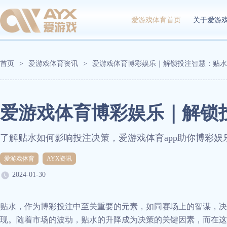
爱游戏体育首页
关于爱游
首页
>
爱游戏体育资讯
>
爱游戏体育博彩娱乐｜解锁投注智慧：贴水
爱游戏体育博彩娱乐｜解锁
了解贴水如何影响投注决策，爱游戏体育app助你博彩
爱游戏体育
AYX资讯
2024-01-30
贴水，作为博彩投注中至关重要的元素，如同赛场上的智谋，决
现。随着市场的波动，贴水的升降成为决策的关键因素，而在这