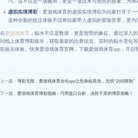
巧。这不仅是一场赌局，更是一项技术与智慧的较量，为博
虚拟实境博彩
：爱游戏体育的虚拟实境博彩为玩家打开了一
这种全新的投注体验不仅将玩家带入虚拟的冒险世界，更为
在
爱游戏体育
，贴水不仅是数据，更是智慧的象征。通过深入的
问线上体育博彩娱乐，获取最新的比赛信息、实时的贴水变化等
彩娱乐体验。快来爱游戏体育官网，下载爱游戏体育app，开
上一篇：
博彩无限，爱游戏体育全站app让您身临其境，无惧“访问限制”
下一篇：
爱游戏体育博彩指南 - 巧用盘口分析，决胜千里的博弈策略！