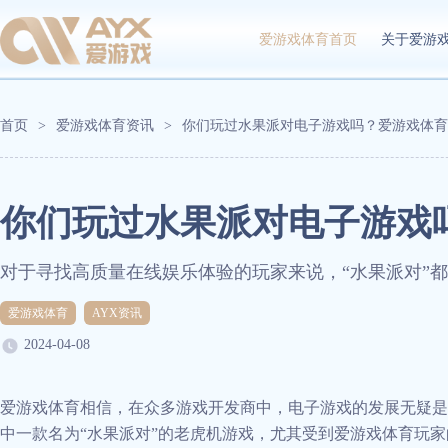
爱游戏体育首页
关于爱游
首页
>
爱游戏体育资讯
>
你们玩过水果派对电子游戏吗？爱游戏体育
你们玩过水果派对电子游戏
对于寻找高质量在线娱乐体验的玩家来说，“水果派对”
爱游戏体育
AYX资讯
2024-04-08
爱游戏体育相信，在众多游戏开发商中，电子游戏的发展无疑是
中一款名为“水果派对”的老虎机游戏，尤其受到爱游戏体育玩